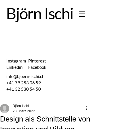
Björn Ischi
Weitere
Instagram
Pinterest
Linkedin
Facebook
info@bjoern-ischi.ch
Secrets 
+41 79 283 06 59
+41 32 530 54 50
Björn Ischi
23. März 2022
Design als Schnittstelle von