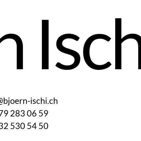
n Isch
@bjoern-ischi.ch
79 283 06 59
32 530 54 50