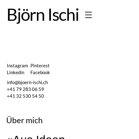
Björn Ischi
Weitere
Instagram
Pinterest
Linkedin
Facebook
info@bjoern-ischi.ch
Secrets 
+41 79 283 06 59
+41 32 530 54 50
Über mich